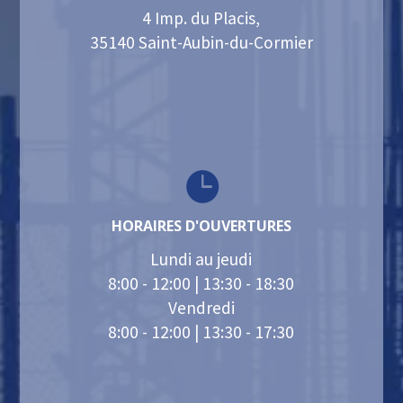
4 Imp. du Placis,
35140 Saint-Aubin-du-Cormier

HORAIRES D'OUVERTURES
Lundi au jeudi
8:00 - 12:00 | 13:30 - 18:30
Vendredi
8:00 - 12:00 | 13:30 - 17:30