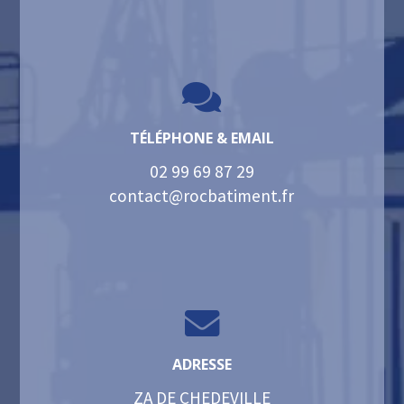

TÉLÉPHONE & EMAIL
02 99 69 87 29
contact@rocbatiment.fr

ADRESSE
ZA DE CHEDEVILLE