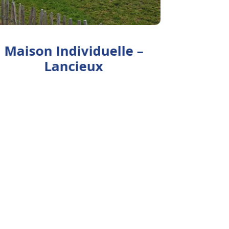
Maison Individuelle –
Ext
Lancieux
Indiv