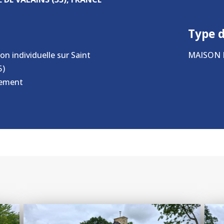
Type 
n individuelle sur Saint
MAISON 
5)
lement