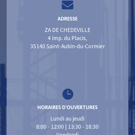

ADRESSE
ZA DE CHEDEVILLE
4 Imp. du Placis,
35140 Saint-Aubin-du-Cormier

HORAIRES D'OUVERTURES
Lundi au jeudi
8:00 - 12:00 | 13:30 - 18:30
Vendredi